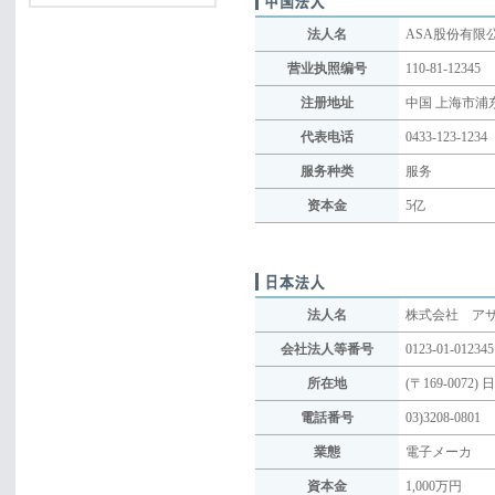
法人名
ASA股份有限
营业执照编号
110-81-12345
注册地址
中国 上海市浦东
代表电话
0433-123-1234
服务种类
服务
资本金
5亿
法人名
株式会社 ア
会社法人等番号
0123-01-012345
所在地
(〒169-007
電話番号
03)3208-0801
業態
電子メーカ
資本金
1,000万円