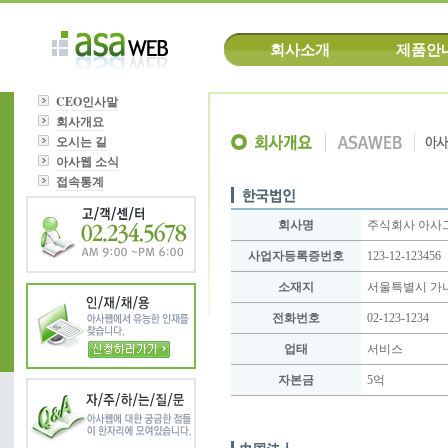
회사소개
제품안
CEO인사말
회사개요
오시는 길
아사웹 소식
접속통계
회사명
주식회사 아사
사업자등록증번호
123-12-123456
소재지
서울특별시 가나
전화번호
02-123-1234
업태
서비스
자본금
5억